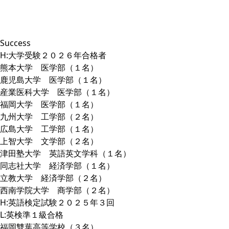
内
容
を
ス
Success
キ
H:大学受験２０２６年合格者
ッ
熊本大学 医学部（１名）
プ
鹿児島大学 医学部（１名）
産業医科大学 医学部（１名）
福岡大学 医学部（１名）
九州大学 工学部（２名）
広島大学 工学部（１名）
上智大学 文学部（２名）
津田塾大学 英語英文学科（１名）
同志社大学 経済学部（１名）
立教大学 経済学部（２名）
西南学院大学 商学部（２名）
H:英語検定試験２０２５年３回
L:英検準１級合格
福岡雙葉高等学校（３名）